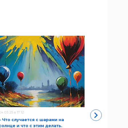
24.03.25 в 17:12
11.05.22 в 11:50
– Что случается с шарами на
Новый адр
солнце и что с этим делать.