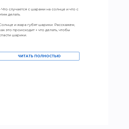
ЧИ
– Что случается с шарами на солнце и что с
этим делать.
Солнце и жара губят шарики. Расскажем,
как это происходит + что делать, чтобы
спасти шарики.
ЧИТАТЬ ПОЛНОСТЬЮ