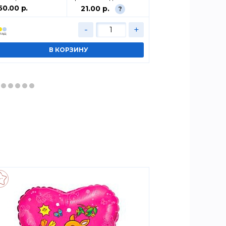
50.00 р.
100.00 р.
21.00 р.
?
-
+
лад
Cклад