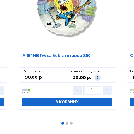
А 18" HB Губка Боб с гитарой S60
Ф
Ваша цена
Цена со скидкой
В
90.00 р.
59.00 р.
?
+
-
+
Cклад
Cк