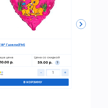
 18" Газели(FM)
Р 18" Сердце
аша цена
Цена со скидкой
Ваша цена
110.00 р.
115.00 р.
59.00 р.
?
-
+
лад
Cклад