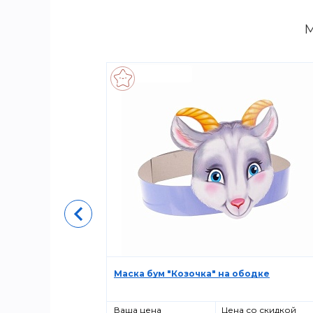
М
ке
Маска бум "Козочка" на ободке
о скидкой
Ваша цена
Цена со скидкой