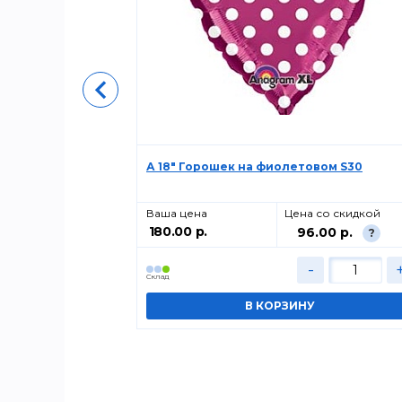
очки 18"/45см
А 18" Горошек на фиолетовом S30
о скидкой
Ваша цена
Цена со скидкой
180.00 р.
00 р.
96.00 р.
?
?
+
-
Cклад