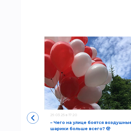
уры
29.03.25 в 17:20
– Чего на улице боятся воздушны
шарики больше всего? 🫣