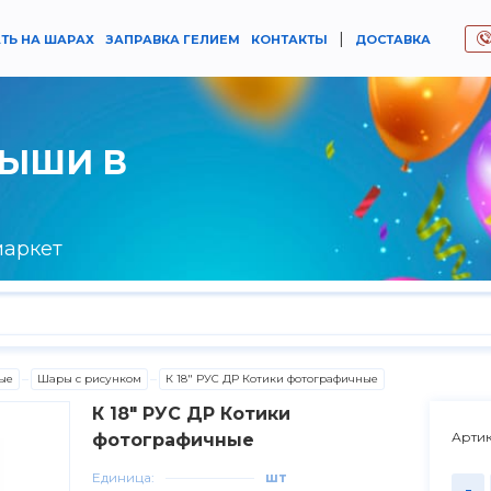
|
ТЬ НА ШАРАХ
ЗАПРАВКА ГЕЛИЕМ
КОНТАКТЫ
ДОСТАВКА
РЫШИ В
маркет
ые
Шары с рисунком
К 18" РУС ДР Котики фотографичные
К 18" РУС ДР Котики
Артик
фотографичные
Единица:
шт
-