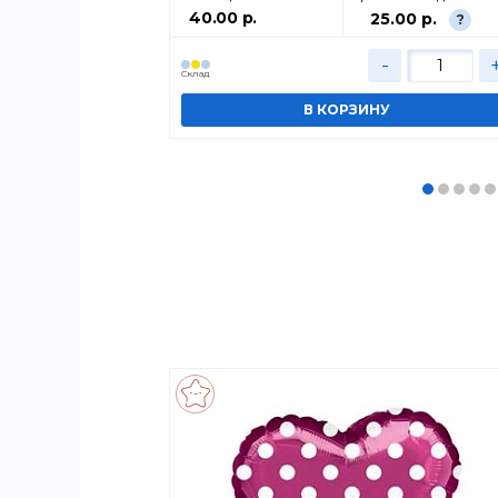
40.00 р.
00 р.
25.00 р.
?
?
+
-
Cклад