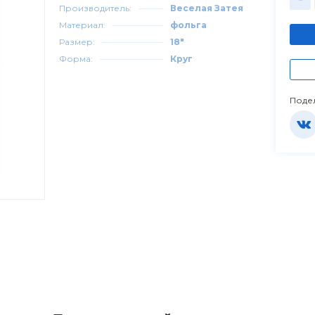
Производитель:
Веселая Затея
Материал:
фольга
Размер:
18"
Форма:
Круг
Поде