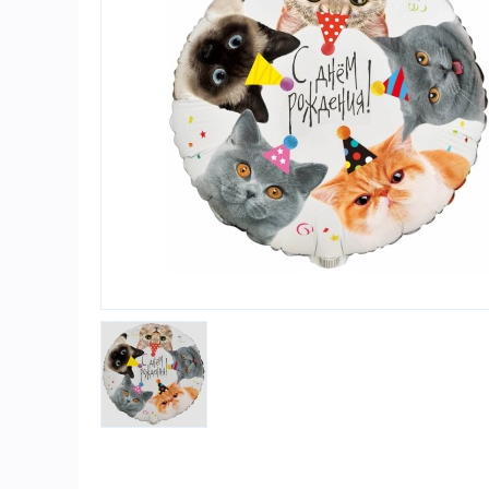
Игры и игрушки
Карнавально-праздничная продукция
Наградная атрибутика
Подарочная упаковка, конверты для
денег
Приколы и розыгрыши
Товары для праздника
Торговое оборудование
Шары с гелием