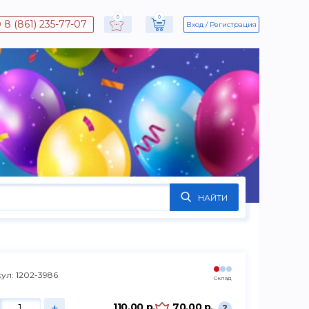
0
0
8 (861) 235-77-07
Вход
Регистрация
НАЙТИ
ул: 1202-3986
Склад
+
110.00 р.
70.00 р.
?