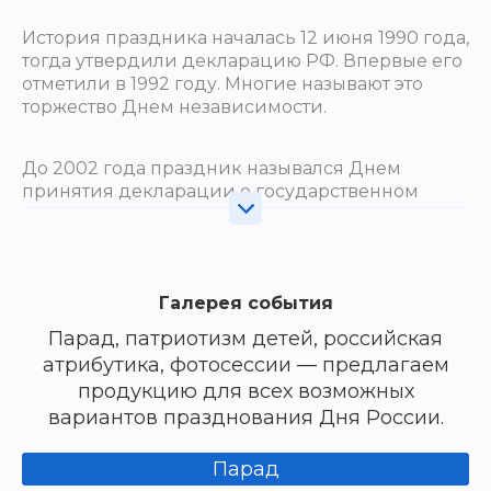
История праздника началась 12 июня 1990 года,
тогда утвердили декларацию РФ. Впервые его
отметили в 1992 году. Многие называют это
торжество Днем независимости.
До 2002 года праздник назывался Днем
принятия декларации о государственном
суверенитете РСФСР. Также именно 12 июня
появился первый президент страны — Борис
Ельцин.
Галерея события
День России с каждым годом всё больше
Парад, патриотизм детей, российская
обретает черты патриотизма, становясь
атрибутика, фотосессии — предлагаем
символом национального единства и общей
продукцию для всех возможных
ответственности за государство. В этот день по
всей стране проводят множество
вариантов празднования Дня России.
торжественных мероприятий. Также в Кремле
президент РФ вручает государственные
Парад
награды и премии. Праздник заканчивается