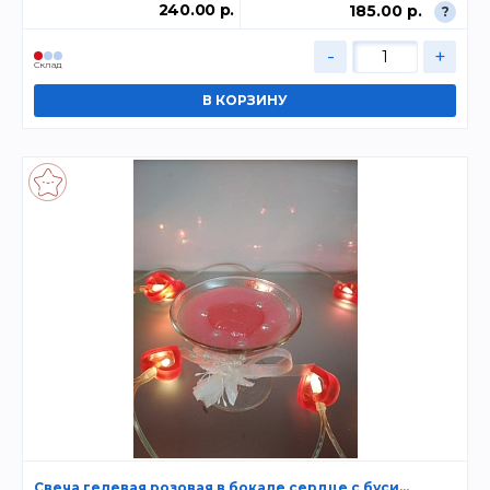
240.00 р.
185.00 р.
?
-
+
Склад
Свеча гелевая розовая в бокале сердце с буси...