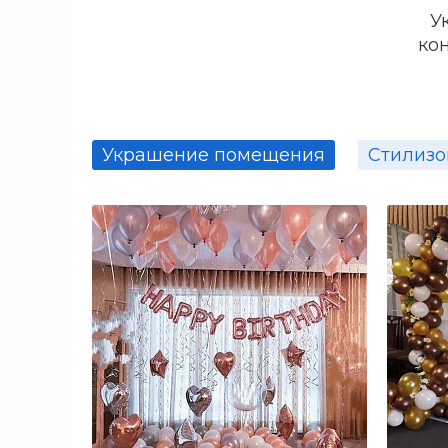
У
Вариантов множество, гл
ко
За фото в разделе «Конк
Украшение помещения
Стилизо