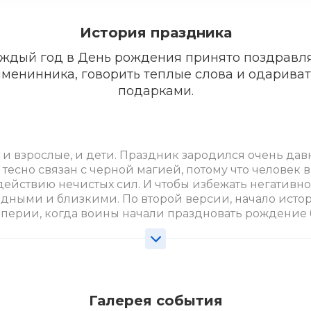
История праздника
ждый год в День рождения принято поздравл
именинника, говорить теплые слова и одариват
подарками.
 взрослые, и дети. Праздник зародился очень давн
тесно связан с черной магией, потому что человек в
ействию нечистых сил. И чтобы избежать негативно
одными и близкими. По второй версии, начало исто
ерии, когда воины начали праздновать рождение 
 имениннику? Отличным вариантом будет организац
т возрастной категории. Для людей постарше можно
или Диско-пати, для молодежной компании подойдут
Галерея события