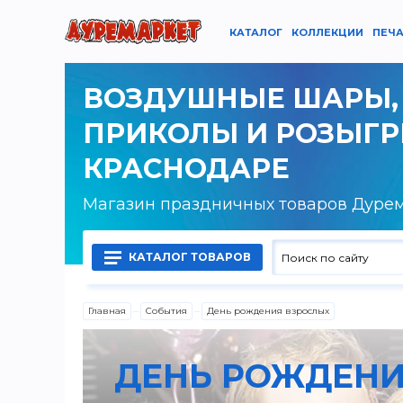
КАТАЛОГ
КОЛЛЕКЦИИ
ПЕЧА
ВОЗДУШНЫЕ ШАРЫ,
ПРИКОЛЫ И РОЗЫГ
КРАСНОДАРЕ
Магазин праздничных товаров Дуре
КАТАЛОГ ТОВАРОВ
Главная
События
День рождения взрослых
Воздушные шары латексные
ДЕНЬ РОЖДЕНИ
Воздушные шары фольгированные
Гелий, оборудование и аксессуары