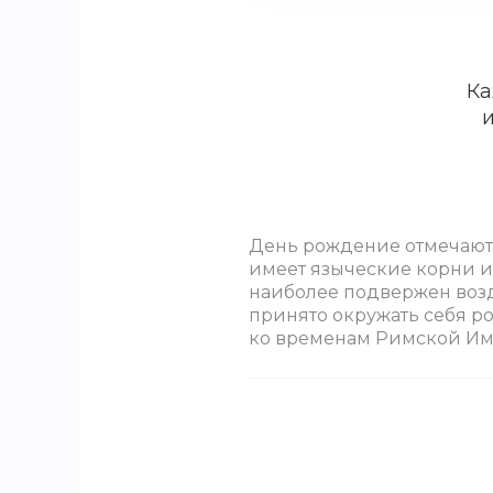
Ка
День рождение отмечают и
имеет языческие корни и 
наиболее подвержен возд
принято окружать себя р
ко временам Римской Имп
Не знаете, что подарить
вечеринки. Все зависит о
вечеринке в стиле СССР 
гангстерская.