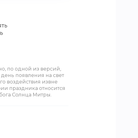
ять
ь
о, по одной из версий,
 день появления на свет
го воздействия извне
рии праздника относится
бога Солнца Митры.
ия стилизованной
 остановить выбор на
 пиратская, гавайская и