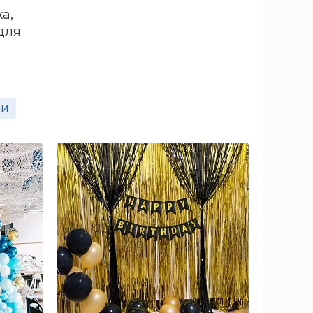
а,
менинника.
для
ии