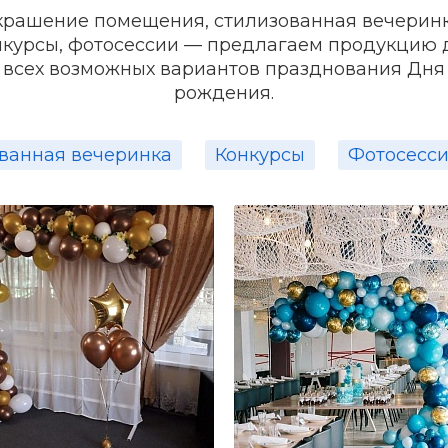
крашение помещения, стилизованная вечеринк
авное — при выборе подарка учитывать интересы и
нкурсы, фотосессии — предлагаем продукцию 
всех возможных вариантов празднования Дня
урсы» благодарим ведущую
Татьяну Рич
.
рождения.
ванная вечеринка
Конкурсы
Фотосесс