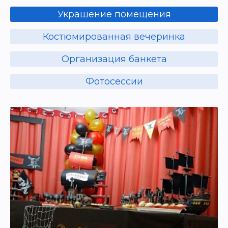
Украшение помещения
Где бы вы не решили устроить такой праздник,
пиратские вечеринки рекомендуем
Костюмированная вечеринка
организовывать в больших компаниях и по
особым случаям, а также тщательно готовить
сценарий, конкурсы и костюмы. Украшенные
Организация банкета
рыбацкими сетями стены, импровизированная
палуба на полу, главный пират в треуголке и с
Фотосессии
попугаем на плече — неотъемлемые атрибуты
одной из самых востребованных
костюмированных вечеринок и для детей, и
для взрослых!