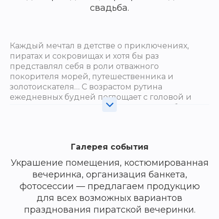
свадьба.
Каждый мечтал в детстве о приключениях,
пиратах и сокровищах и хотя бы раз
представлял себя в роли отважного
покорителя морей, путешественника и
золотоискателя… С возрастом рутина
ежедневных будней поглощает с головой и
чувство авантюризма уходит в лета. Чтобы
такого не произошло, нужно отдыхать от
повседневных проблем, например,
«возвращаться» в юные годы, пиратская
Галерея события
вечеринка — необычный и веселый способ.
Украшение помещения, костюмированная
вечеринка, организация банкета,
Для этого совсем не обязательно куда-то ехать
фотосессии — предлагаем продукцию
или обзаводиться загородной виллой с
бассейном. Существует много идей, как
для всех возможных вариантов
устроить незабываемую пиратскую пати дома.
празднования пиратской вечеринки.