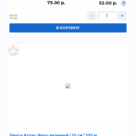
75.00 р.
52.00 р.
?
-
+
Склад
Лента Атлас Ярко-зеленый / 10 см * 100 м