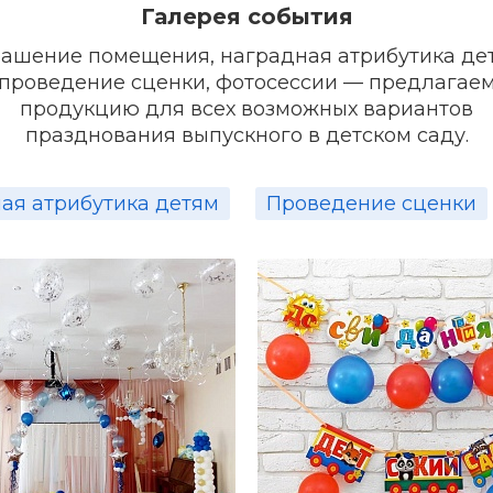
Галерея события
должно быть все уже готово. И вот наступает тот са
ы одна красивее другой, в сторонке смущенно стоя
ашение помещения, наградная атрибутика де
чат песни, исполняют танцы, слезы на глазах… И плач
проведение сценки, фотосессии — предлагае
о, что их недавние «кулечки» с милой мимикой стал
продукцию для всех возможных вариантов
оминания останутся только в выпускном альбоме.
празднования выпускного в детском саду.
ая атрибутика детям
Проведение сценки