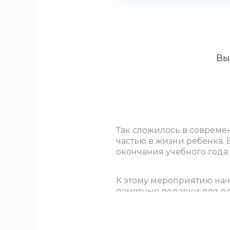
Вы
Так сложилось в совреме
частью в жизни ребенка. 
окончания учебного года.
К этому мероприятию нач
памятные подарки для де
часть вопросов, которыми
песни.