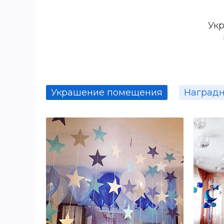
За месяц до празднования 
нарядные ребятишки, мам
Укр
участия в конкурсах), зву
это пришло осознание тог
бал, все разошлись, восп
Украшение помещения
Наградн