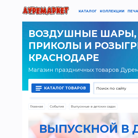
КАТАЛОГ
КОЛЛЕКЦИИ
ПЕЧА
ВОЗДУШНЫЕ ШАРЫ,
ПРИКОЛЫ И РОЗЫГ
КРАСНОДАРЕ
Магазин праздничных товаров Дуре
КАТАЛОГ ТОВАРОВ
Главная
События
Выпускные в детских садах
Воздушные шары латексные
ВЫПУСКНОЙ В 
Воздушные шары фольгированные
Гелий, оборудование и аксессуары