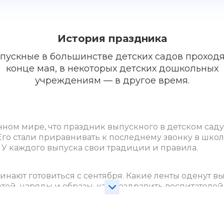
История праздника
пускные в большинстве детских садов проходя
конце мая, в некоторых детских дошкольных
учреждениям — в другое время.
нном мире, что праздник выпускного в детском сад
Его стали приравнивать к последнему звонку в школ
 У каждого выпуска свои традиции и правила.
инают готовиться с сентября. Какие ленты оденут в
тей, наряды и образы, как поздравить воспитателей
 задаются родители. Дети же в это время учат стихи