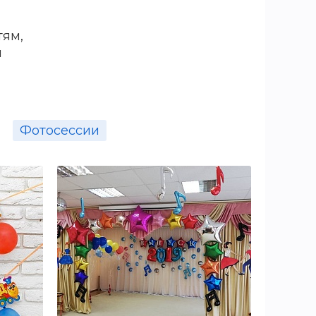
мый день Х. Украшен зал,
т папы (чтобы избежать
тям,
ут, конечно же, мамочки —
м
и взрослее. И вот окончен
Фотосессии