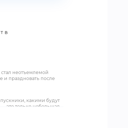
т в
у стал неотъемлемой
е и праздновать после
ыпускники, какими будут
 — это только небольшая
, репетируют танцы и