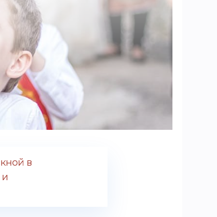
кной в
 и