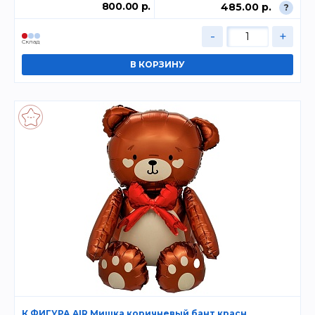
800.00 р.
485.00 р.
?
-
+
Склад
К ФИГУРА AIR Мишка коричневый бант красн