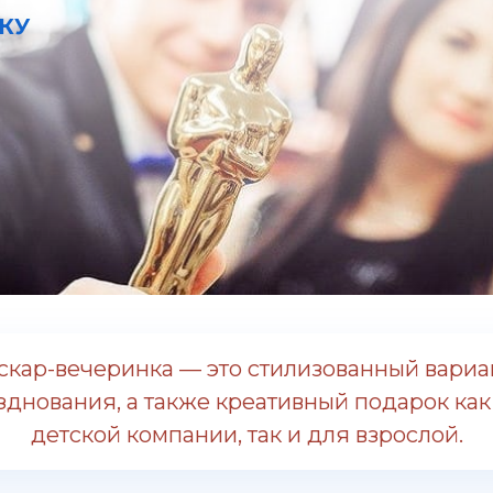
КУ
скар-вечеринка — это стилизованный вариа
зднования, а также креативный подарок как
детской компании, так и для взрослой.