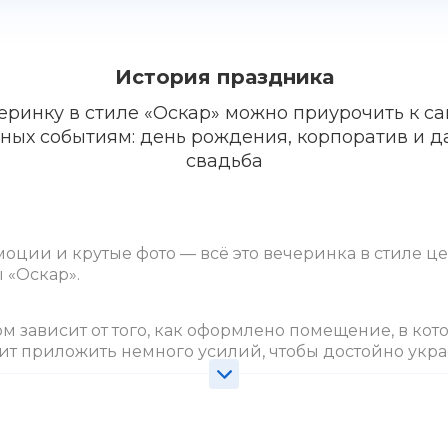
История праздника
еринку в стиле «Оскар» можно приурочить к с
ных событиям: день рождения, корпоратив и 
свадьба
эмоции и крутые фото — всё это вечеринка в стиле 
 «Оскар».
м зависит от того, как оформлено помещение, в кот
ит приложить немного усилий, чтобы достойно укра
ки, золотых звезд и, конечно, главной награды — ст
или белыми скатертями и красиво сервировать. В 