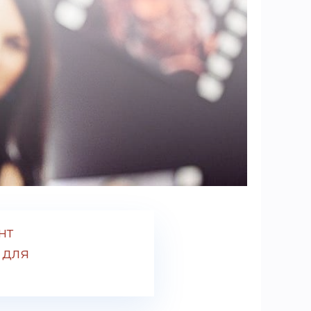
нт
 для