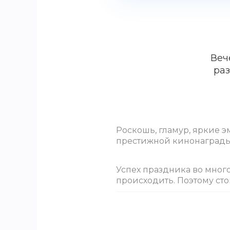
Веч
раз
Роскошь, гламур, яркие 
престижной кинонаграды
Успех праздника во много
происходить. Поэтому сто
Ну как без красной дорож
нужно накрыть красными 