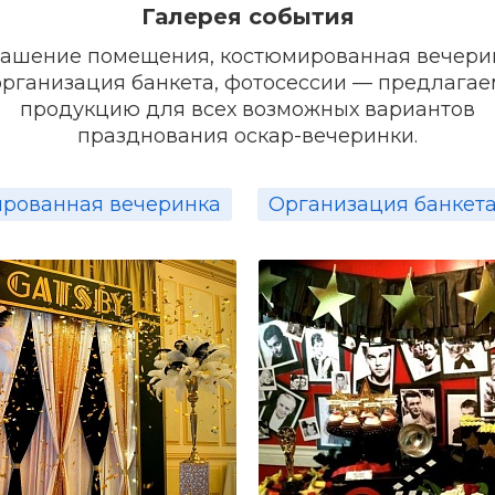
развлекательную программу.
Галерея события
ашение помещения, костюмированная вечери
о по украшению помещения благодарим нашего пар
организация банкета, фотосессии — предлагае
продукцию для всех возможных вариантов
празднования оскар-вечеринки.
рованная вечеринка
Организация банкет