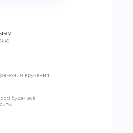
амым
даже
церемонии вручения
ором будет всё
сить.
атуэтки Оскар? Столы
обязательном порядке