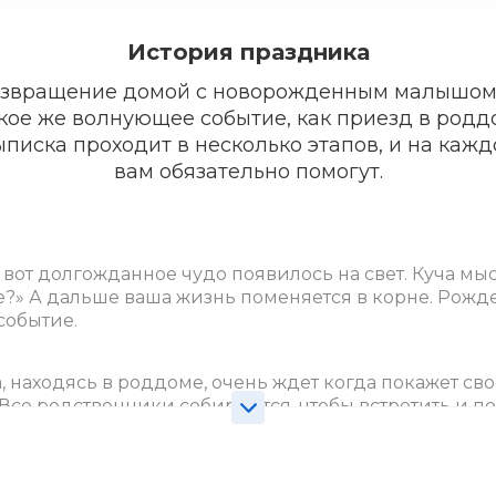
История праздника
звращение домой с новорожденным малышо
кое же волнующее событие, как приезд в родд
писка проходит в несколько этапов, и на каж
вам обязательно помогут.
вот долгожданное чудо появилось на свет. Куча мы
ше?» А дальше ваша жизнь поменяется в корне. Рожд
событие.
 находясь в роддоме, очень ждет когда покажет св
. Все родственники собираются, чтобы встретить и 
одготовка, участие и помощь родных и близких в о
 настоящим праздником.