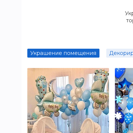
Ук
то
Украшение помещения
Декорир