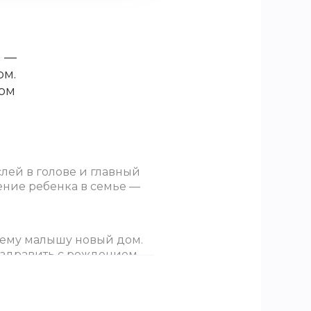
м —
ом.
дом
слей в голове и главный
ение ребенка в семье —
оему малышу новый дом.
поздравить с рождением
рганизации мероприятия