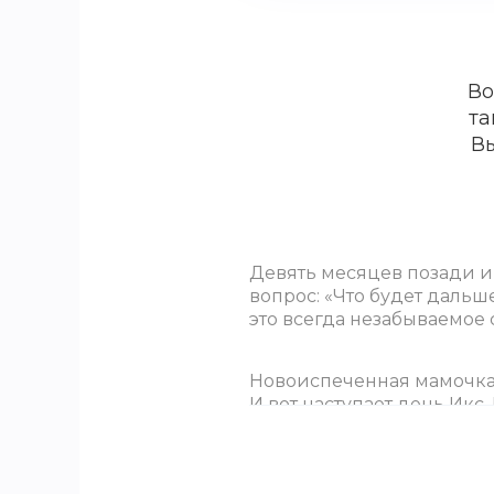
Во
та
Вы
Девять месяцев позади и 
вопрос: «Что будет даль
это всегда незабываемое 
Новоиспеченная мамочка,
И вот наступает день Икс
ребёночка. Тщательная п
помогут сделать выписку