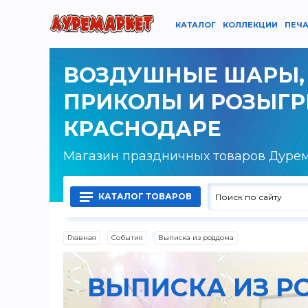
КАТАЛОГ
КОЛЛЕКЦИИ
ПЕЧА
ВОЗДУШНЫЕ ШАРЫ,
ПРИКОЛЫ И РОЗЫГ
КРАСНОДАРЕ
Магазин праздничных товаров Дуре
КАТАЛОГ ТОВАРОВ
Главная
События
Выписка из роддома
Воздушные шары латексные
ВЫПИСКА ИЗ 
Воздушные шары фольгированные
Гелий, оборудование и аксессуары