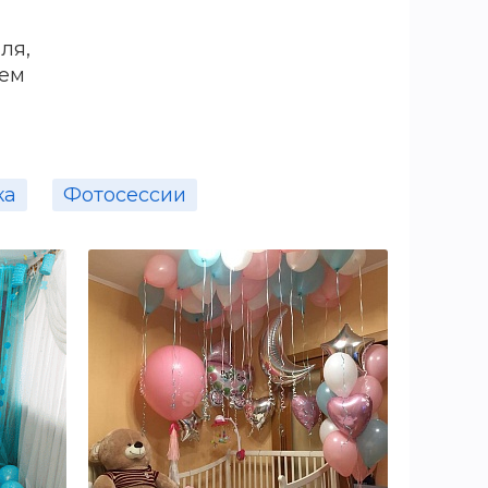
ля,
аем
ка
Фотосессии