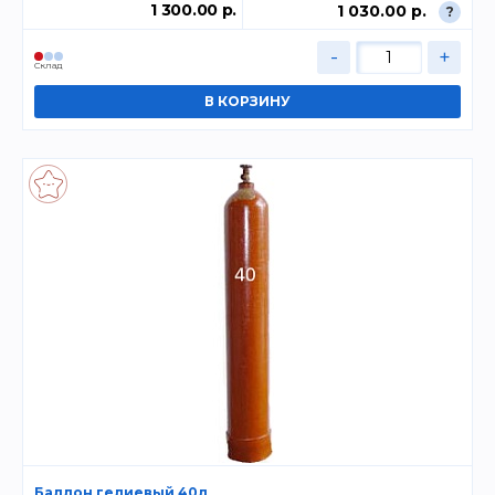
1 300.00 р.
1 030.00 р.
?
-
+
Склад
Баллон гелиевый 40л