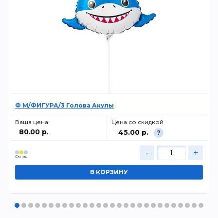
Ф М/ФИГУРА/3 Голова Акулы
Ваша цена
Цена со скидкой
80.00 р.
45.00 р.
?
-
+
Cклад