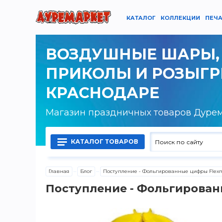
КАТАЛОГ
КОЛЛЕКЦИИ
ПЕЧА
ВОЗДУШНЫЕ ШАРЫ,
ПРИКОЛЫ И РОЗЫГ
КРАСНОДАРЕ
Магазин праздничных товаров Дуре
КАТАЛОГ ТОВАРОВ
Главная
Блог
Поступление - Фольгированные цифры Flexm
Воздушные шары латексные
Поступление - Фольгирован
Воздушные шары фольгированные
Гелий, оборудование и аксессуары