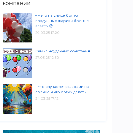
компании
– Чего на улице боятся
воздушные шарики больше
всего? 🫣
29.03.25 17:20
Самые неудачные сочетания
27.03.25 12:50
– Что случается с шарами на
солнце и что с этим делать.
24.03.25 17:12