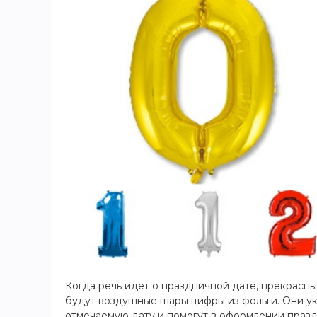
Игры и игрушки
Карнавально-праздничная продукция
Наградная атрибутика
Подарочная упаковка, конверты для
денег
Приколы и розыгрыши
Товары для праздника
Торговое оборудование
Шары с гелием
Когда речь идет о праздничной дате, прекрас
будут воздушные шары цифры из фольги. Они у
отмечаемую дату и помогут в оформлении празд