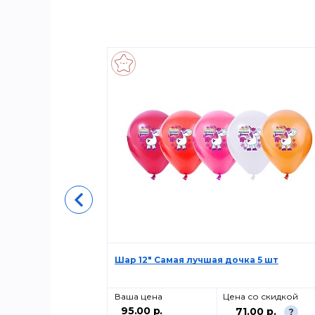
Шар 12" Самая лучшая дочка 5 шт
о скидкой
Ваша цена
Цена со скидкой
95.00 р.
00 р.
71.00 р.
?
?