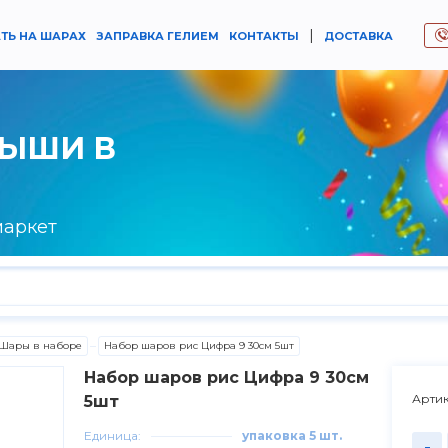
|
ТЬ НА ШАРАХ
ЗАПРАВКА ГЕЛИЕМ
КОНТАКТЫ
ДОСТАВКА
РЫШИ В
маркет
Шары в наборе
Набор шаров рис Цифра 9 30см 5шт
Набор шаров рис Цифра 9 30см
Артик
5шт
Единица:
упаковка 5 шт.
-