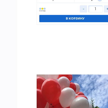
+
-
Cклад