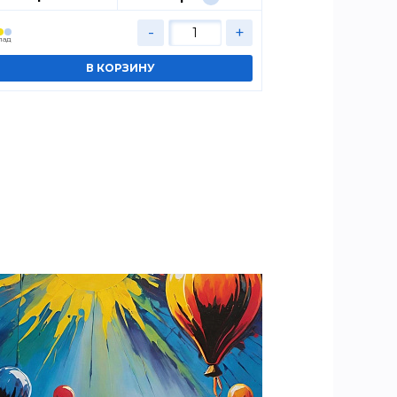
-
+
лад
Cклад