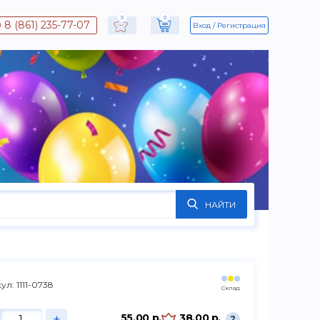
0
0
8 (861) 235-77-07
Вход
Регистрация
НАЙТИ
ул: 1111-0738
Склад
+
55.00 р.
38.00 р.
?