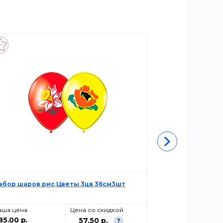
абор шаров рис Цветы 3цв 36см3шт
Набор шаров
Мальчик! 30с
аша цена
Цена со скидкой
Ваша цена
85.00 р.
100.00 р.
57.50 р.
?