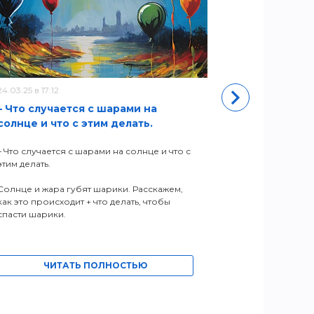
24.03.25 в 17:12
11.05.22 в 11:50
– Что случается с шарами на
Новый адр
солнце и что с этим делать.
ЧИ
– Что случается с шарами на солнце и что с
этим делать.
Солнце и жара губят шарики. Расскажем,
как это происходит + что делать, чтобы
спасти шарики.
ЧИТАТЬ ПОЛНОСТЬЮ