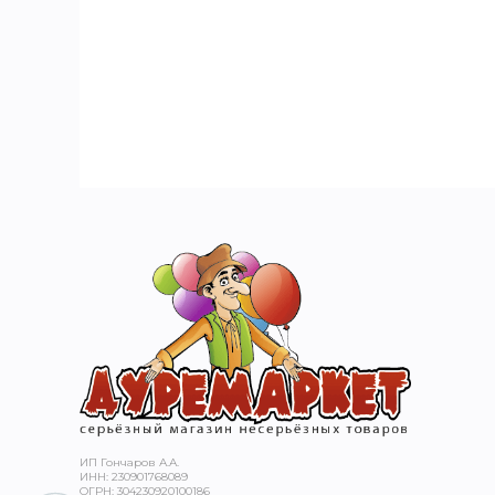
ТЬЮ
ИП Гончаров А.А.
ИНН: 230901768089
ОГРН: 304230920100186