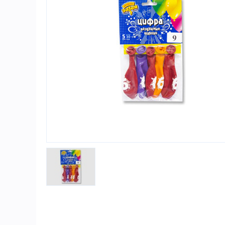
Игры и игрушки
Карнавально-праздничная продукция
Наградная атрибутика
Подарочная упаковка, конверты для
денег
Приколы и розыгрыши
Товары для праздника
Торговое оборудование
Шары с гелием