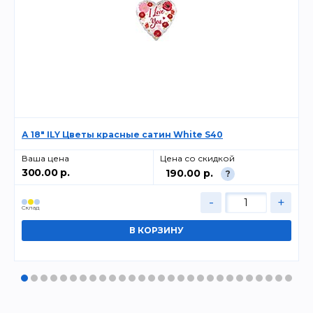
А 18" ILY Цветы красные сатин White S40
Ваша цена
Цена со скидкой
300.00 р.
190.00 р.
?
-
+
Cклад