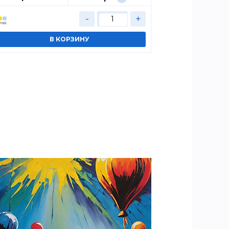
-
+
лад
Cклад