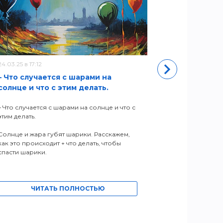
24.03.25 в 17:12
11.05.22 в 11:50
– Что случается с шарами на
Новый адр
солнце и что с этим делать.
ЧИ
– Что случается с шарами на солнце и что с
этим делать.
Солнце и жара губят шарики. Расскажем,
как это происходит + что делать, чтобы
спасти шарики.
ЧИТАТЬ ПОЛНОСТЬЮ