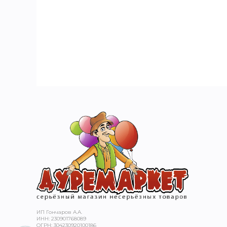
ТЬЮ
ИП Гончаров А.А.
ИНН: 230901768089
ОГРН: 304230920100186