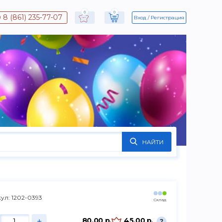
0
0
8 (861) 235-77-07
Вход
Регистрация
НАЙТИ
ул: 1202-0393
Склад
+
80.00 р.
45.00 р.
?