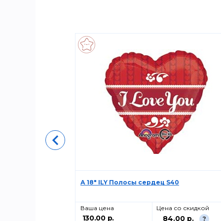
БОЙ
А 18" ILY Полосы сердец S40
о скидкой
Ваша цена
Цена со скидкой
130.00 р.
00 р.
84.00 р.
?
?