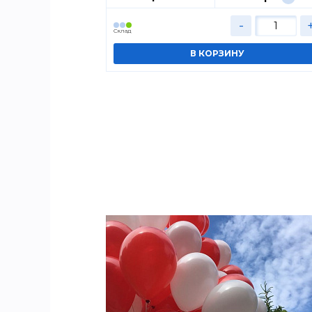
+
-
Cклад