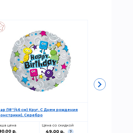
ар (18''/46 см) Круг, С Днем рождения
Ф 18" Свадеб
монстрики), Серебро
аша цена
Цена со скидкой
Ваша цена
80.00 р.
110.00 р.
49.00 р.
?