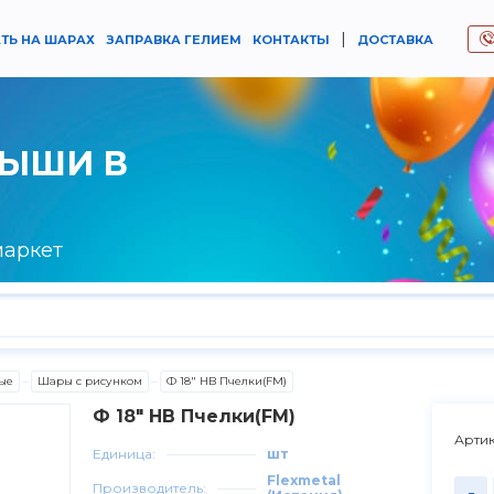
|
ТЬ НА ШАРАХ
ЗАПРАВКА ГЕЛИЕМ
КОНТАКТЫ
ДОСТАВКА
РЫШИ В
маркет
ые
Шары с рисунком
Ф 18" HB Пчелки(FM)
Ф 18" HB Пчелки(FM)
Артик
Единица:
шт
Flexmetal
Производитель:
-