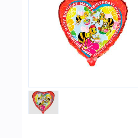
Игры и игрушки
Карнавально-праздничная продукция
Наградная атрибутика
Подарочная упаковка, конверты для
денег
Приколы и розыгрыши
Товары для праздника
Торговое оборудование
Шары с гелием