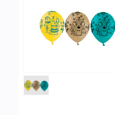
Игры и игрушки
Карнавально-праздничная продукция
Наградная атрибутика
Подарочная упаковка, конверты для
денег
Приколы и розыгрыши
Товары для праздника
Торговое оборудование
Шары с гелием