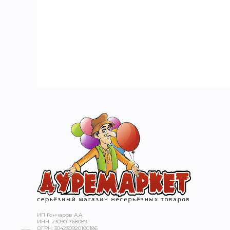
ТЬЮ
ИП Гончаров А.А.
ИНН: 230901768089
ОГРН: 304230920100186