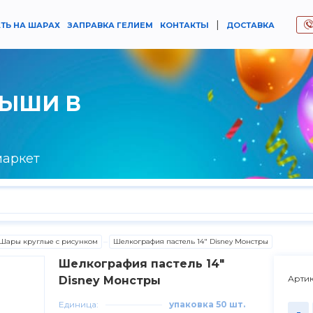
|
ТЬ НА ШАРАХ
ЗАПРАВКА ГЕЛИЕМ
КОНТАКТЫ
ДОСТАВКА
РЫШИ В
маркет
Шары круглые с рисунком
Шелкография пастель 14" Disney Монстры
Шелкография пастель 14"
Артик
Disney Монстры
Единица:
упаковка 50 шт.
-