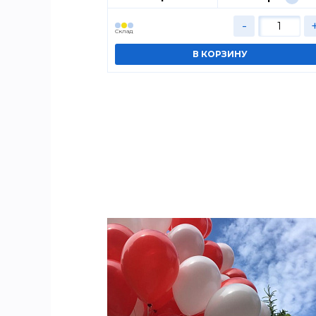
+
-
Cклад