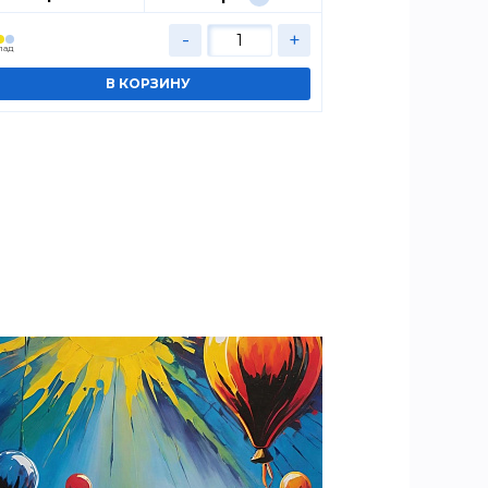
-
+
лад
Cклад