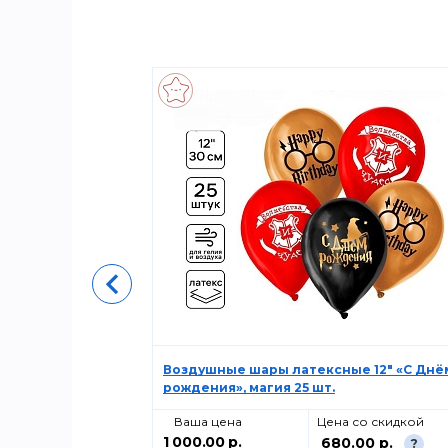
вым Годом/Е
Воздушные шары латексные 12" «С Днё
рождения», магия 25 шт.
о скидкой
Ваша цена
Цена со скидкой
1 000.00 р.
00 р.
680.00 р.
?
?