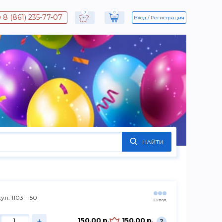
0
0
8 (861) 235-77-07
Вход
Регистрация
НАЙТИ
ул: 1103-1150
Склад
+
150.00 р.
150.00 р.
?