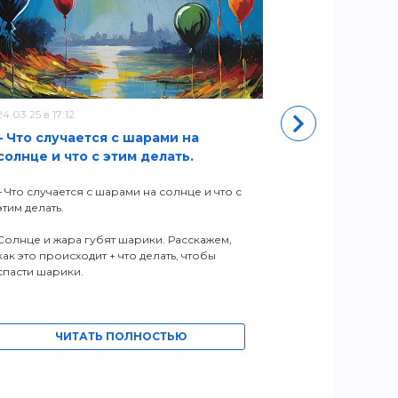
24.03.25 в 17:12
11.05.22 в 11:50
– Что случается с шарами на
Новый адр
солнце и что с этим делать.
ЧИ
– Что случается с шарами на солнце и что с
этим делать.
Солнце и жара губят шарики. Расскажем,
как это происходит + что делать, чтобы
спасти шарики.
ЧИТАТЬ ПОЛНОСТЬЮ