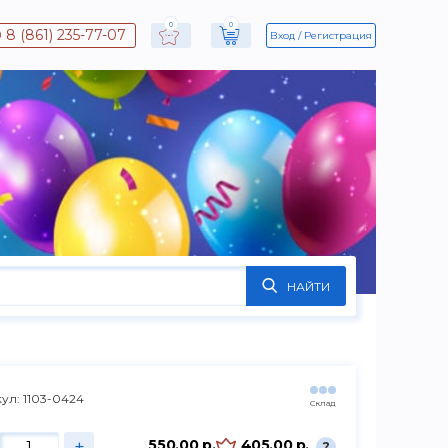
0
0
8 (861) 235-77-07
Вход
Регистрация
НАЙТИ
ул: 1103-0424
Склад
+
550.00 р.
405.00 р.
?