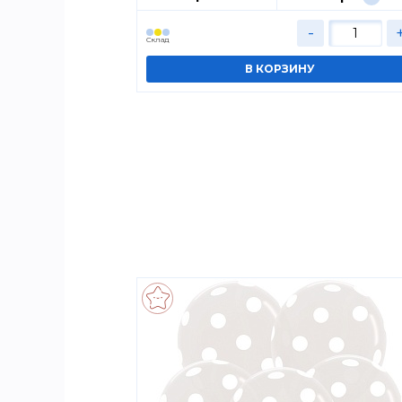
+
-
Cклад