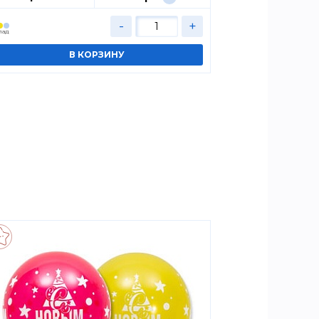
-
+
лад
Cклад