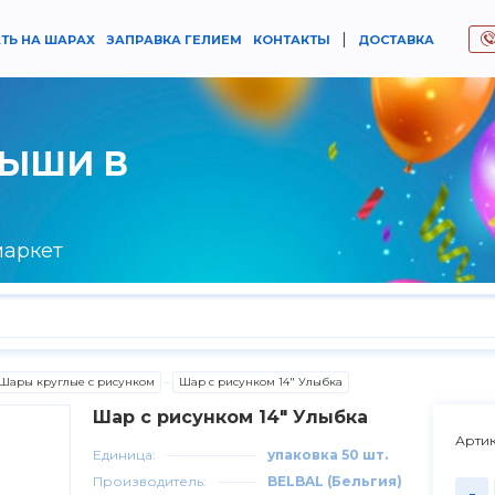
|
ТЬ НА ШАРАХ
ЗАПРАВКА ГЕЛИЕМ
КОНТАКТЫ
ДОСТАВКА
РЫШИ В
маркет
Шары круглые с рисунком
Шар с рисунком 14" Улыбка
Шар с рисунком 14" Улыбка
Артик
Единица:
упаковка 50 шт.
Производитель:
BELBAL (Бельгия)
-