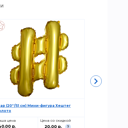
ии
ар (20''/51 см) Мини-фигура Хештег
MP 12"/30см П+
олото
25шт
аша цена
Цена со скидкой
Ваша цена
40.00 р.
420.00 р.
20.00 р.
?