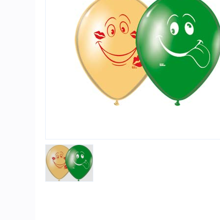
Игры и игрушки
Карнавально-праздничная продукция
Наградная атрибутика
Подарочная упаковка, конверты для
денег
Приколы и розыгрыши
Товары для праздника
Торговое оборудование
Шары с гелием