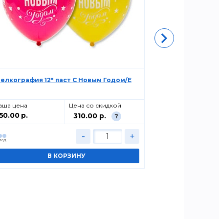
елкография 12" паст С Новым Годом/Е
Шелкография 
аша цена
Цена со скидкой
Ваша цена
50.00 р.
450.00 р.
310.00 р.
?
-
+
лад
Cклад