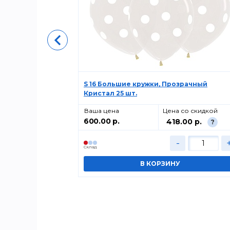
 ДР Девочка
S 16 Большие кружки, Прозрачный
Кристал 25 шт.
о скидкой
Ваша цена
Цена со скидкой
600.00 р.
00 р.
418.00 р.
?
?
+
-
Cклад