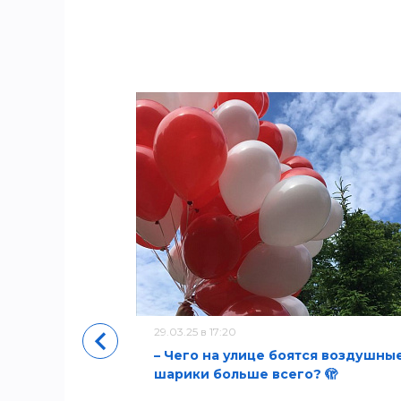
уры
29.03.25 в 17:20
– Чего на улице боятся воздушны
шарики больше всего? 🫣