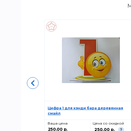
М
100 шт.
Цифра 1 для кэнди бара деревянная
смайл
о скидкой
Ваша цена
Цена со скидкой
250.00 р.
00 р.
250.00 р.
?
?