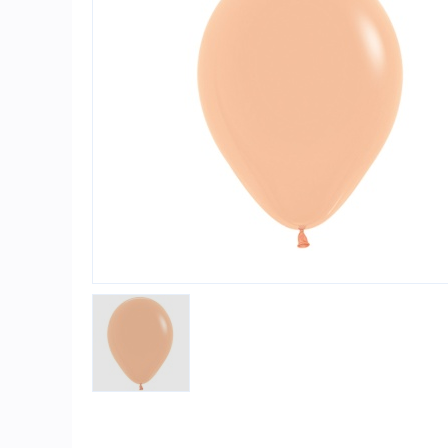
Игры и игрушки
Карнавально-праздничная продукция
Наградная атрибутика
Подарочная упаковка, конверты для
денег
Приколы и розыгрыши
Товары для праздника
Торговое оборудование
Шары с гелием