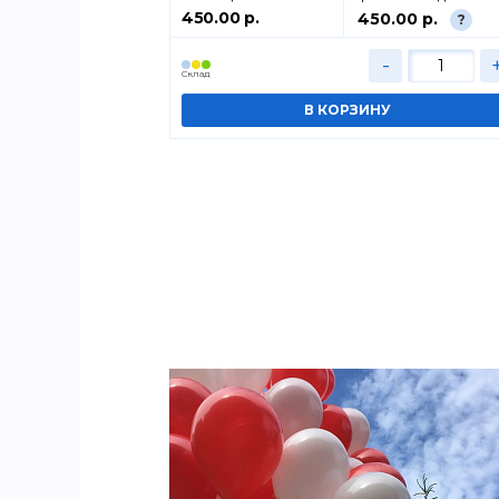
450.00 р.
.00 р.
450.00 р.
?
?
+
-
Cклад