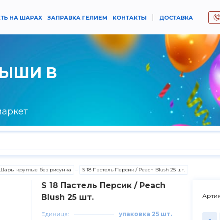
|
ТЬ НА ШАРАХ
ЗАПРАВКА ГЕЛИЕМ
КОНТАКТЫ
ДОСТАВКА
РЫШИ В
маркет
Шары круглые без рисунка
S 18 Пастель Персик / Peach Blush 25 шт.
S 18 Пастель Персик / Peach
Артик
Blush 25 шт.
Единица:
упаковка 25 шт.
-