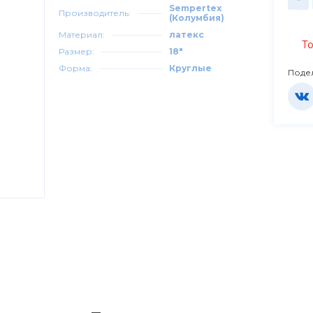
Sempertex
Производитель:
(Колумбия)
Материал:
латекс
То
Размер:
18"
Форма:
Круглые
Поде