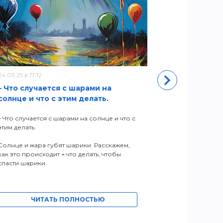
24.03.25 в 17:12
11.05.22 в 11:50
– Что случается с шарами на
Новый адр
солнце и что с этим делать.
ЧИ
– Что случается с шарами на солнце и что с
этим делать.
Солнце и жара губят шарики. Расскажем,
как это происходит + что делать, чтобы
спасти шарики.
ЧИТАТЬ ПОЛНОСТЬЮ