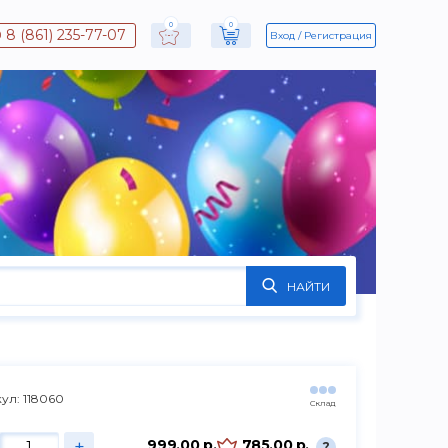
0
0
8 (861) 235-77-07
Вход
Регистрация
НАЙТИ
ул: 118060
Склад
+
999.00 р.
785.00 р.
?