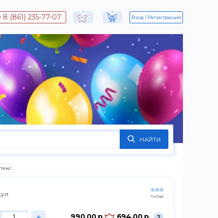
0
0
8 (861) 235-77-07
Вход
Регистрация
НАЙТИ
атекс
ул:
Склад
+
990.00 р.
694.00 р.
?