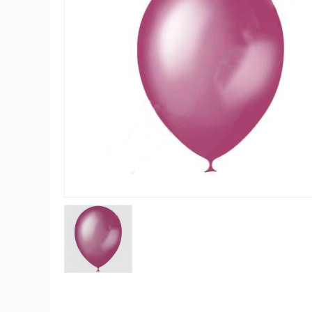
Игры и игрушки
Карнавально-праздничная продукция
Наградная атрибутика
Подарочная упаковка, конверты для
денег
Приколы и розыгрыши
Товары для праздника
Торговое оборудование
Шары с гелием