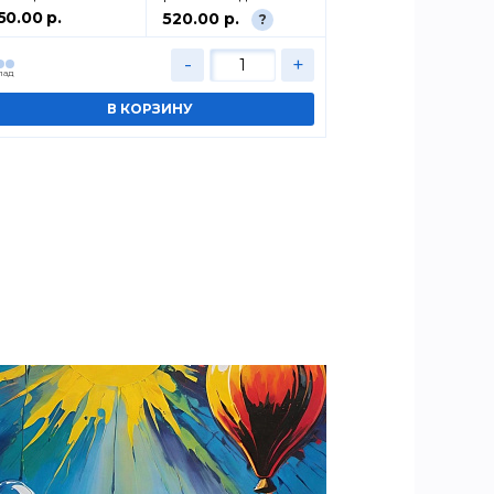
50.00 р.
100.00 р.
520.00 р.
?
-
+
лад
Cклад