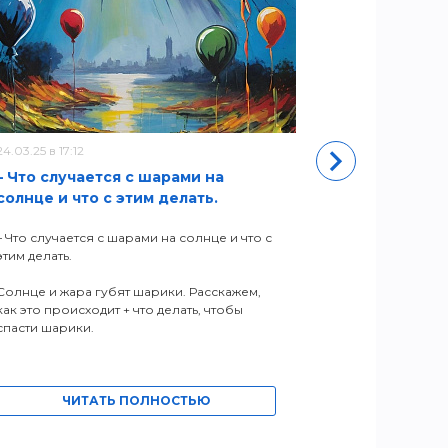
24.03.25 в 17:12
11.05.22 в 11:50
– Что случается с шарами на
Новый адр
солнце и что с этим делать.
ЧИ
– Что случается с шарами на солнце и что с
этим делать.
Солнце и жара губят шарики. Расскажем,
как это происходит + что делать, чтобы
спасти шарики.
ЧИТАТЬ ПОЛНОСТЬЮ