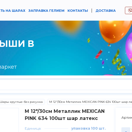
|
ТЬ НА ШАРАХ
ЗАПРАВКА ГЕЛИЕМ
КОНТАКТЫ
ДОСТАВКА
РЫШИ В
маркет
Шары круглые без рисунка
M 12"/30см Металлик MEXICAN PINK 634 100шт шар л
M 12"/30см Металлик MEXICAN
Артик
PINK 634 100шт шар латекс
Единица:
упаковка 100 шт.
-