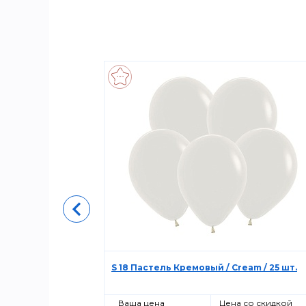
ий пастель
S 18 Пастель Кремовый / Cream / 25 шт.
о скидкой
Ваша цена
Цена со скидкой