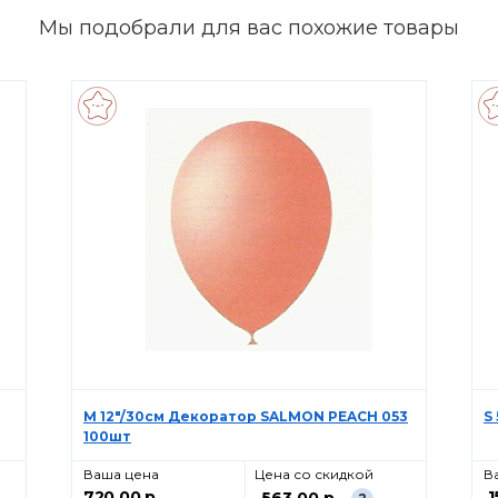
Мы подобрали для вас похожие товары
M 12"/30см Декоратор SALMON PEACH 053
S
100шт
Ваша цена
Цена со скидкой
В
720.00 р.
1
563.00 р.