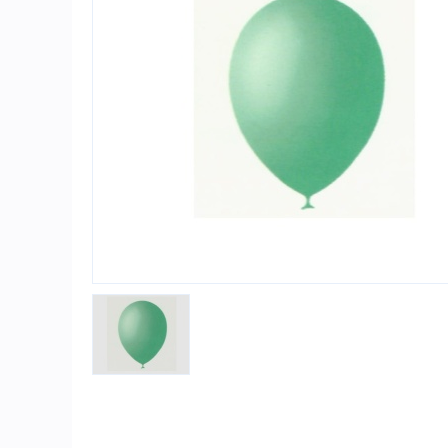
Игры и игрушки
Карнавально-праздничная продукция
Наградная атрибутика
Подарочная упаковка, конверты для
денег
Приколы и розыгрыши
Товары для праздника
Торговое оборудование
Шары с гелием