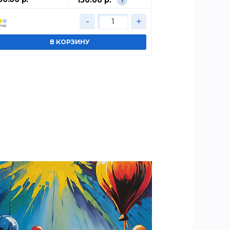
?
-
+
лад
Cклад