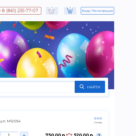
0
0
8 (861) 235-77-07
Вход
Регистрация
НАЙТИ
ул: М12054
Склад
+
750.00 р.
520.00 р.
?