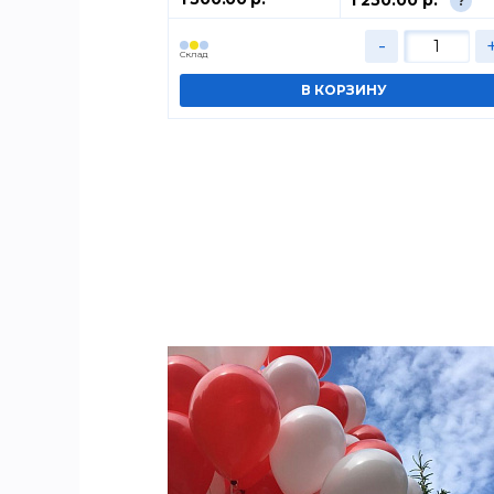
?
?
+
-
Cклад