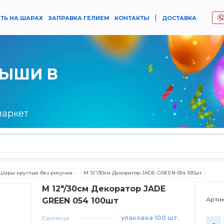
|
ТЬ НА ШАРАХ
ЗАПРАВКА ГЕЛИЕМ
КОНТАКТЫ
ДОСТАВКА
РЫШИ В
маркет
Шары круглые без рисунка
M 12"/30см Декоратор JADE GREEN 054 100шт
M 12"/30см Декоратор JADE
Артик
GREEN 054 100шт
Единица:
упаковка 100 шт.
-