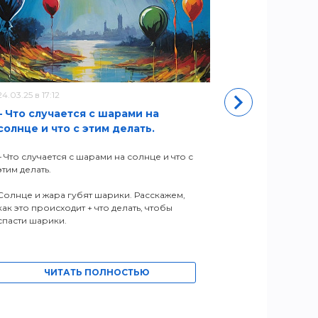
24.03.25 в 17:12
11.05.22 в 11:50
– Что случается с шарами на
Новый адр
солнце и что с этим делать.
ЧИ
– Что случается с шарами на солнце и что с
этим делать.
Солнце и жара губят шарики. Расскажем,
как это происходит + что делать, чтобы
спасти шарики.
ЧИТАТЬ ПОЛНОСТЬЮ