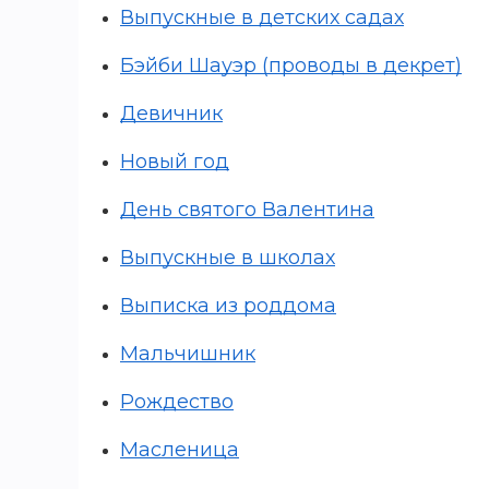
Выпускные в детских садах
Игры и игрушки
Бэйби Шауэр (проводы в декрет)
Карнавально-праздничная продукция
Девичник
Наградная атрибутика
Подарочная упаковка, конверты для
Новый год
денег
Приколы и розыгрыши
День святого Валентина
Товары для праздника
Выпускные в школах
Торговое оборудование
Выписка из роддома
Шары с гелием
Мальчишник
Рождество
Масленица